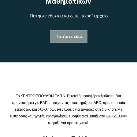
Μαθηματικών
Πατήστε εδώ για να δείτε το pdf αρχείο
Πατήστε εδώ
Το ΚΕΝΤΡΟ ΣΠΟΥΔΩΝ ΕΑΠ Ν. Παντελή προσφέρει εξειδικευμένα
φροντιστήρια για ΕΑΠ, παρέχοντας υποστήριξη σε ΔΕΟ, προετοιμασία
εξετάσεων και ολοκληρωμένες λύσεις για εργασίες στη διοίκηση. Με
έμπειρους καθηγητές, εξασφαλίζουμε βοήθεια σε μαθήματα ΕΑΠ ΔΕΟ και
στήριξη για προπτυχιακά.