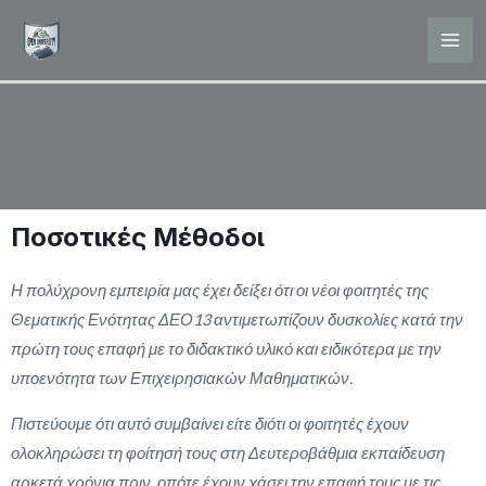
Μετάβαση
Mai
στο
Men
περιεχόμενο
Ποσοτικές Μέθοδοι
Η πολύχρονη εμπειρία μας έχει δείξει ότι οι νέοι φοιτητές της
Θεματικής Ενότητας ΔΕΟ13 αντιμετωπίζουν δυσκολίες κατά την
πρώτη τους επαφή με το διδακτικό υλικό και ειδικότερα με την
υποενότητα των Επιχειρησιακών Μαθηματικών.
Πιστεύουμε ότι αυτό συμβαίνει είτε διότι οι φοιτητές έχουν
ολοκληρώσει τη φοίτησή τους στη Δευτεροβάθμια εκπαίδευση
αρκετά χρόνια πριν, οπότε έχουν χάσει την επαφή τους με τις