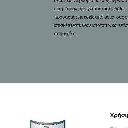
όπως και να ρυθμίσετε τους περισσό
επιτρέπουν την εγκατάσταση cookies
προσαρμόζετε εσείς από μόνοι σας ο
επισκέπτεστε έναν ιστότοπο, και επίσ
υπηρεσίες.
Χρήσι