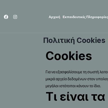
Μετάβαση
στο
Αρχική
Εκπαιδευτικές Πληροφορίε
περιεχόμενο
Πολιτική Cookies
Cookies
Για να εξασφαλίσουμε τη σωστή λειτο
μικρά αρχεία δεδομένων στον υπολογι
μεγάλοι ιστότοποι κάνουν το ίδιο.
Τι είναι τα