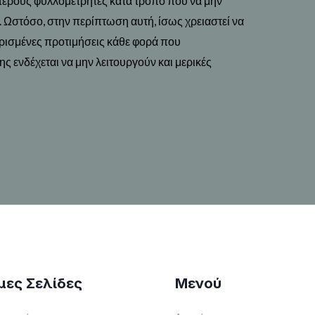
τερους φυλλομετρητές κατά τρόπο που να μην
. Ωστόσο, στην περίπτωση αυτή,
ίσως χρειαστεί να
ρισμένες προτιμήσεις κάθε φορά που
ης ενδέχεται να μην λειτουργούν και μερικές
μες Σελίδες
Μενού