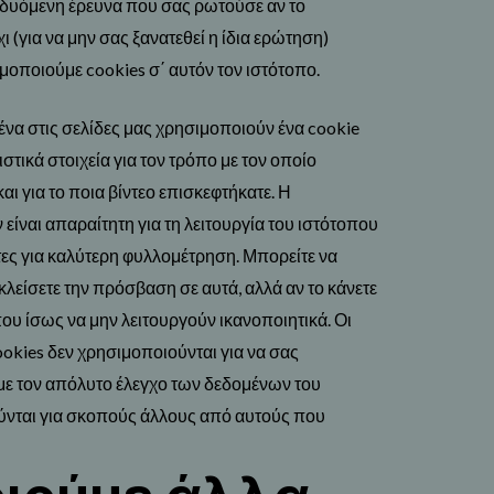
αδυόμενη έρευνα που σας ρωτούσε αν το
ι (για να μην σας ξανατεθεί η ίδια ερώτηση)
μοποιούμε cookies σ΄ αυτόν τον ιστότοπο.
να στις σελίδες μας χρησιμοποιούν ένα cookie
τικά στοιχεία για τον τρόπο με τον οποίο
ι για το ποια βίντεο επισκεφτήκατε.
Η
είναι απαραίτητη για τη λειτουργία του ιστότοπου
τες για καλύτερη φυλλομέτρηση. Μπορείτε να
κλείσετε την πρόσβαση σε αυτά, αλλά αν το κάνετε
ου ίσως να μην λειτουργούν ικανοποιητικά.
Οι
ookies δεν χρησιμοποιούνται για να σας
ε τον απόλυτο έλεγχο των δεδομένων του
ούνται για σκοπούς άλλους από αυτούς που