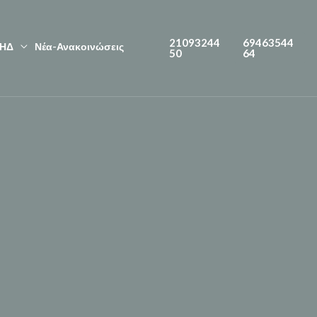
21093244
69463544
ΗΔ
Νέα-Ανακοινώσεις
50
64