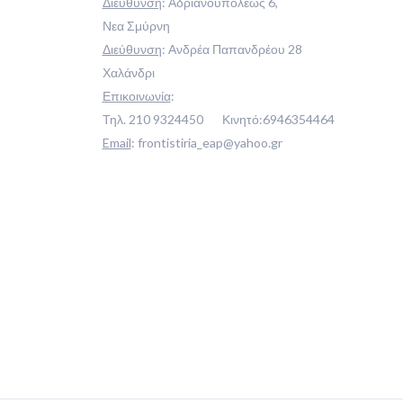
Διεύθυνση
:
Αδριανουπόλεως 6,
Νεα Σμύρνη
Διεύθυνση
:
Ανδρέα Παπανδρέου 28
Χαλάνδρι
Επικοινωνία
:
Τηλ.
210 9324450
Κινητό:
6946354464
Email
:
frontistiria_eap@yahoo.gr