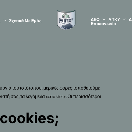
ΔΕΟ
ΑΠΚΥ
Δ
ς
Σχετικά Με Εμάς
Επικοινωνία
υργία του ιστότοπου, μερικές φορές τοποθετούμε
στή σας, τα λεγόμενα «cookies». Οι περισσότεροι
 cookies;