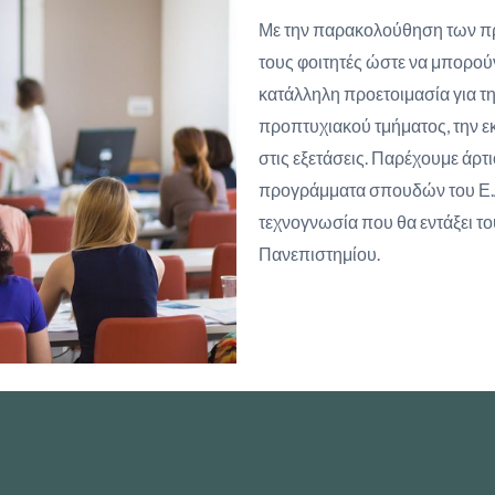
Με την παρακολούθηση των π
τους φοιτητές ώστε να μπορούν
κατάλληλη προετοιμασία για τ
προπτυχιακού τμήματος, την ε
στις εξετάσεις. Παρέχουμε άρτ
προγράμματα σπουδών του Ε.Α.
τεχνογνωσία που θα εντάξει το
Πανεπιστημίου.