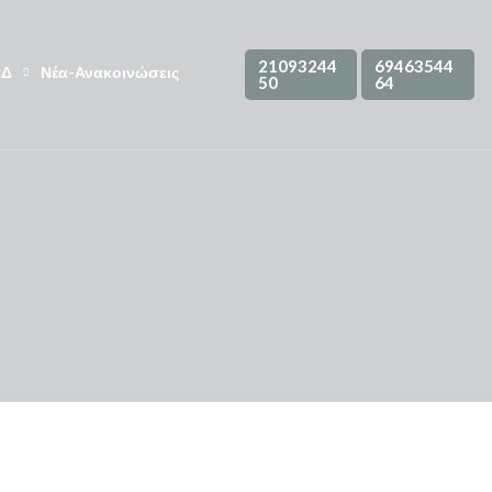
21093244
69463544
ΗΔ
Νέα-Ανακοινώσεις
50
64