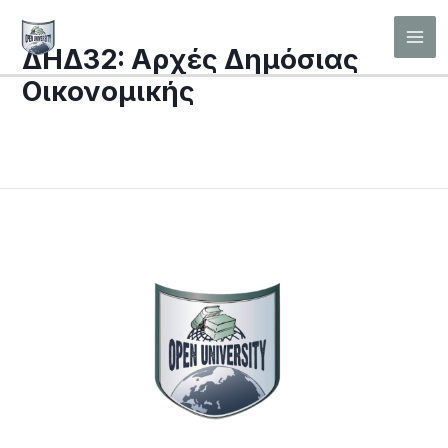
Μετάβαση
Mai
στο
ΔΗΔ32: Αρχές Δημόσιας
Men
περιεχόμενο
Οικονομικής