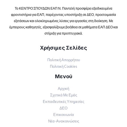
Το ΚΕΝΤΡΟ ΣΠΟΥΔΩΝ ΕΑΠ Ν. Παντελή προσφέρει εξειδικευμένα
φροντιστήρια για ΕΑΠ, παρέχοντας υποστήριξη σε ΔΕΟ, προετοιμασία
εξετάσεων και ολοκληρωμένες λύσεις για εργασίες στη διοίκηση. Με
έμπειρους καθηγητές, εξασφαλίζουμε βοήθεια σε μαθήματα ΕΑΠ ΔΕΟ και
στήριξη για προπτυχιακά.
Χρήσιμες Σελίδες
Πολιτική Απορρήτου
Πολιτική Cookies
Μενού
Αρχική
Σχετικά Με Εμάς
Εκπαιδευτικές Υπηρεσίες
ΔΕΟ
Επικοινωνία
Νέα-Ανακοινώσεις