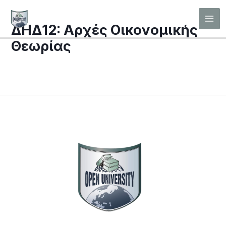
Μετάβαση
Mai
στο
ΔΗΔ12: Αρχές Οικονομικής
Men
περιεχόμενο
Θεωρίας