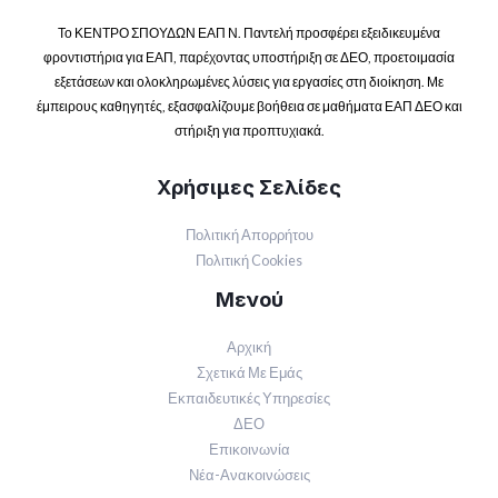
Το ΚΕΝΤΡΟ ΣΠΟΥΔΩΝ ΕΑΠ Ν. Παντελή προσφέρει εξειδικευμένα
φροντιστήρια για ΕΑΠ, παρέχοντας υποστήριξη σε ΔΕΟ, προετοιμασία
εξετάσεων και ολοκληρωμένες λύσεις για εργασίες στη διοίκηση. Με
έμπειρους καθηγητές, εξασφαλίζουμε βοήθεια σε μαθήματα ΕΑΠ ΔΕΟ και
στήριξη για προπτυχιακά.
Χρήσιμες Σελίδες
Πολιτική Απορρήτου
Πολιτική Cookies
Μενού
Αρχική
Σχετικά Με Εμάς
Εκπαιδευτικές Υπηρεσίες
ΔΕΟ
Επικοινωνία
Νέα-Ανακοινώσεις