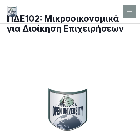
Μετάβαση
Mai
στο
ΠΔΕ102: Μικροοικονομικά
Men
περιεχόμενο
για Διοίκηση Επιχειρήσεων