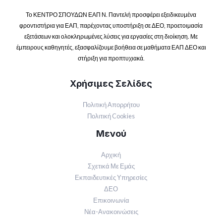
Το ΚΕΝΤΡΟ ΣΠΟΥΔΩΝ ΕΑΠ Ν. Παντελή προσφέρει εξειδικευμένα
φροντιστήρια για ΕΑΠ, παρέχοντας υποστήριξη σε ΔΕΟ, προετοιμασία
εξετάσεων και ολοκληρωμένες λύσεις για εργασίες στη διοίκηση. Με
έμπειρους καθηγητές, εξασφαλίζουμε βοήθεια σε μαθήματα ΕΑΠ ΔΕΟ και
στήριξη για προπτυχιακά.
Χρήσιμες Σελίδες
Πολιτική Απορρήτου
Πολιτική Cookies
Μενού
Αρχική
Σχετικά Με Εμάς
Εκπαιδευτικές Υπηρεσίες
ΔΕΟ
Επικοινωνία
Νέα-Ανακοινώσεις