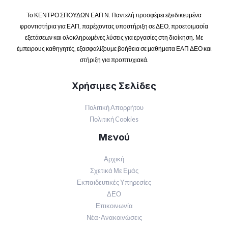
Το ΚΕΝΤΡΟ ΣΠΟΥΔΩΝ ΕΑΠ Ν. Παντελή προσφέρει εξειδικευμένα
φροντιστήρια για ΕΑΠ, παρέχοντας υποστήριξη σε ΔΕΟ, προετοιμασία
εξετάσεων και ολοκληρωμένες λύσεις για εργασίες στη διοίκηση. Με
έμπειρους καθηγητές, εξασφαλίζουμε βοήθεια σε μαθήματα ΕΑΠ ΔΕΟ και
στήριξη για προπτυχιακά.
Χρήσιμες Σελίδες
Πολιτική Απορρήτου
Πολιτική Cookies
Μενού
Αρχική
Σχετικά Με Εμάς
Εκπαιδευτικές Υπηρεσίες
ΔΕΟ
Επικοινωνία
Νέα-Ανακοινώσεις