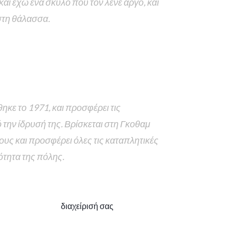
και έχω ένα σκύλο που τον λένε άργο, και
στη θάλασσα.
ηκε το 1971, και προσφέρει τις
 την ίδρυσή της. Βρίσκεται στη Γκοθαμ
νους και προσφέρει όλες τις καταπλητικές
ότητα της πόλης.
έπει να πάτε στη
διαχείρισή σας
για να διαγράψετε
νέες σελίδες για το περιεχόμενο σας. Να περάσετε