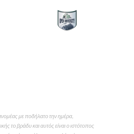
ΔΕΟ
ΑΠΚΥ
Δ
ς
Σχετικά Με Εμάς
Επικοινωνία
ι διαφορετική από ένα άρθρο στο ιστολόγιο γιατί θα
ι στο μενού πλοήγησης(στα περισσότερα θέματα). Οι
ίδα η οποία παρουσιάζει τις δυνατότητες του
υτό:
ιανομέας με ποδήλατο την ημέρα,
ής το βράδυ και αυτός είναι ο ιστότοπος