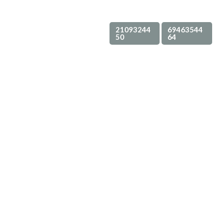
21093244
69463544
ΗΔ
Νέα-Ανακοινώσεις
50
64