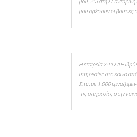
μου. Ζω στην Σαντορίνη 
μου αρέσουν οι βουτιές 
…ή κατι σαν αυτό:
Η εταιρεία ΧΨΩ ΑΕ ιδρύθ
υπηρεσίες στο κοινό από
Σιτυ, με 1.000 εργαζόμε
της υπηρεσίες στην κοιν
Ως νέος χρήστης του WordPress, θα πρ
αυτή την σελίδα και να δημιουργήσετε 