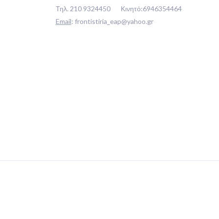
Τηλ.
210 9324450
Κινητό:
6946354464
Email
:
frontistiria_eap@yahoo.gr